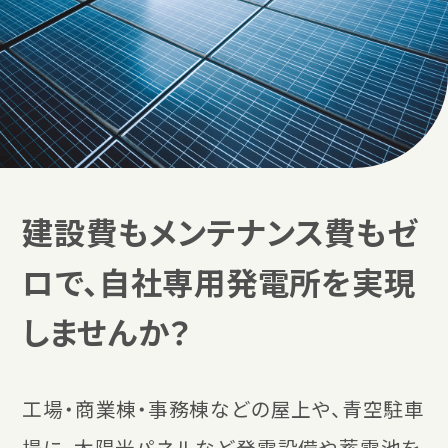
初期費用ゼロで、
建設費もメンテナンス費もゼ
自社専用の再エネ発電所
メンテナンスコストも不要で、
ロで、自社専用発電所を実現
電気料金の削減を実現する〈PPA〉という選択。
しませんか？
工場・商業棟・事務棟などの屋上や、青空駐車
場に、太陽光パネルなど発電設備や蓄電池を