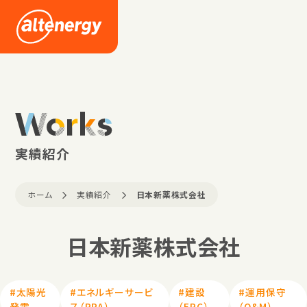
企業情報
採用情報
Works
ニュース
実績紹介
ホーム
実績紹介
日本新薬株式会社
お問い合わせ
日本新薬株式会社
#太陽光
#エネルギーサービ
#建設
#運用保守
発電
ス（PPA）
（EPC）
（O&M）