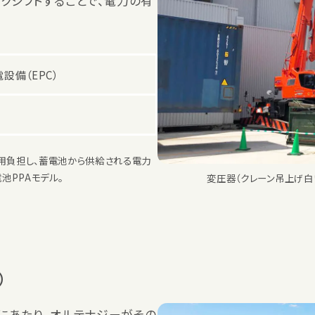
クシフトすることで、電力の有
設備（EPC）
月
用負担し、蓄電池から供給される電力
池PPAモデル。
変圧器（クレーン吊上げ白い
）
にあたり、オルテナジーがその